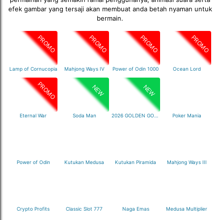
efek gambar yang tersaji akan membuat anda betah nyaman untuk
bermain.
PROMO
PROMO
PROMO
PROMO
Lamp of Cornucopia
Mahjong Ways IV
Power of Odin 1000
Ocean Lord
PROMO
NEW
NEW
Eternal War
Soda Man
2026 GOLDEN GOAL RUSH
Poker Mania
Power of Odin
Kutukan Medusa
Kutukan Piramida
Mahjong Ways III
Crypto Profits
Classic Slot 777
Naga Emas
Medusa Multiplier